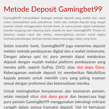
Metode Deposit Gamingbet99
GamingBet99 menyediakan berbagai metode deposit yang praktis dan cepat
untuk memudahkan para pemainnya. Salah satu metode deposit yang sangat
populer adalah menggunakan transfer bank, di mana pemain dapat melakukan
transfer langsung dari rekening bank mereka ke akun GamingBet99. Proses ini
biasanya sangat cepat dan efisien, memungkinkan pemain untuk segera
memulai petualangan taruhan mereka tanpa menunggu waktu yang lama.
Selain transfer bank, GamingBet99 juga menerima deposit
melalui metode pembayaran digital dan e-wallet terkemuka.
Dengan adanya opsi ini, para pemain dapat melakukan
deposit dengan mudah melalui platform pembayaran yang
mereka pilih, seperti GoPay, OVO, atau
slot depo Dana
.
Keberagaman metode deposit ini memberikan fleksibilitas
kepada pemain untuk memilih cara yang paling nyaman
sesuai dengan preferensi dan ketersediaan mereka.
Untuk meningkatkan kenyamanan dan keamanan pemain,
selain menjadi situs
slot dana gacor
dan terpercaya bagi
para pemain GamingBet99 menggunakan teknologi enkripsi
canggih dalam semua transaksi deposit. Hal ini bertujuan