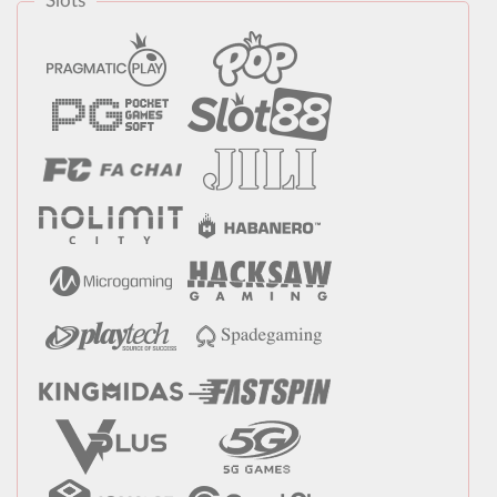
Slots