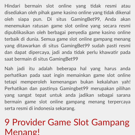
Hindari bermain slot online yang tidak resmi atau
disediakan oleh pihak game kasino online yang tidak dikenal
oleh siapa pun. Di situs GamingBet99, Anda akan
menemukan ratusan game slot online yang secara resmi
dipublikasikan oleh berbagai penyedia game kasino online
terbaik di dunia. Semua game slot online gampang menang
yang ditawarkan di situs GamingBet99 sudah pasti resmi
dan dapat dipercaya, jadi anda tidak perlu khawatir pada
saat bermain di situs GamingBet99
Nah jadi itu adalah beberapa hal yang harus anda
perhatikan pada saat ingin memainkan game slot online
tetapi memperoleh kemenangan bukan kekalahan yah!
Perhatikan dan pastinya Gamingbet99 merupakan pilihan
yang sangat tepat untuk anda jadikan sebagai sarana
bermain game slot online gampang menang terpercaya
serta resmi di indonesia sekarang.
9 Provider Game Slot Gampang
Menang!