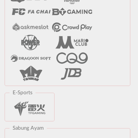
E-Sports
Sabung Ayam