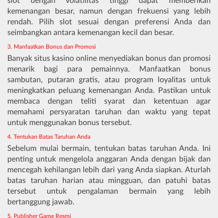
slot dengan volatilitas tinggi dapat memberikan
kemenangan besar, namun dengan frekuensi yang lebih
rendah. Pilih slot sesuai dengan preferensi Anda dan
seimbangkan antara kemenangan kecil dan besar.
Manfaatkan Bonus dan Promosi
Banyak situs kasino online menyediakan bonus dan promosi
menarik bagi para pemainnya. Manfaatkan bonus
sambutan, putaran gratis, atau program loyalitas untuk
meningkatkan peluang kemenangan Anda. Pastikan untuk
membaca dengan teliti syarat dan ketentuan agar
memahami persyaratan taruhan dan waktu yang tepat
untuk menggunakan bonus tersebut.
Tentukan Batas Taruhan Anda
Sebelum mulai bermain, tentukan batas taruhan Anda. Ini
penting untuk mengelola anggaran Anda dengan bijak dan
mencegah kehilangan lebih dari yang Anda siapkan. Aturlah
batas taruhan harian atau mingguan, dan patuhi batas
tersebut untuk pengalaman bermain yang lebih
bertanggung jawab.
Publisher Game Resmi