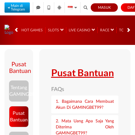
Main di
MASUK
DAF
Telegram
HOT GAMES
SLOTS
LIVE CASINO
RACE
TOGEL
Pusat
Pusat Bantuan
Bantuan
Tentang
FAQs
GAMINGBET99
1. Bagaimana Cara Membuat
Akun Di GAMINGBET99?
Pusat
Bantuan
2. Mata Uang Apa Saja Yang
Diterima Oleh
GAMINGBET99?