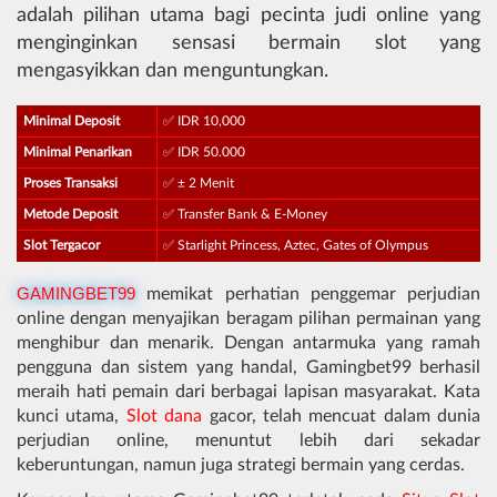
adalah pilihan utama bagi pecinta judi online yang
menginginkan sensasi bermain slot yang
mengasyikkan dan menguntungkan.
Minimal Deposit
✅ IDR 10,000
Minimal Penarikan
✅ IDR 50.000
Proses Transaksi
✅ ± 2 Menit
Metode Deposit
✅ Transfer Bank & E-Money
Slot Tergacor
✅ Starlight Princess, Aztec, Gates of Olympus
GAMINGBET99
memikat perhatian penggemar perjudian
online dengan menyajikan beragam pilihan permainan yang
menghibur dan menarik. Dengan antarmuka yang ramah
pengguna dan sistem yang handal, Gamingbet99 berhasil
meraih hati pemain dari berbagai lapisan masyarakat. Kata
kunci utama,
Slot dana
gacor, telah mencuat dalam dunia
perjudian online, menuntut lebih dari sekadar
keberuntungan, namun juga strategi bermain yang cerdas.