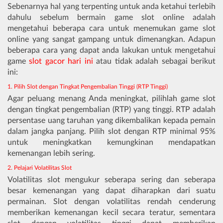
Sebenarnya hal yang terpenting untuk anda ketahui terlebih
dahulu sebelum bermain game slot online adalah
mengetahui beberapa cara untuk menemukan game slot
online yang sangat gampang untuk dimenangkan. Adapun
beberapa cara yang dapat anda lakukan untuk mengetahui
game
slot gacor hari ini
atau tidak adalah sebagai berikut
ini:
Pilih Slot dengan Tingkat Pengembalian Tinggi (RTP Tinggi)
Agar peluang menang Anda meningkat, pilihlah game slot
dengan tingkat pengembalian (RTP) yang tinggi. RTP adalah
persentase uang taruhan yang dikembalikan kepada pemain
dalam jangka panjang. Pilih slot dengan RTP minimal 95%
untuk meningkatkan kemungkinan mendapatkan
kemenangan lebih sering.
Pelajari Volatilitas Slot
Volatilitas slot mengukur seberapa sering dan seberapa
besar kemenangan yang dapat diharapkan dari suatu
permainan. Slot dengan volatilitas rendah cenderung
memberikan kemenangan kecil secara teratur, sementara