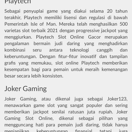
Playtech
Sebagai penyuplai game yang diakui selama 20 tahun
terakhir, Playtech memiliki lisensi dan regulasi di bawah
Pemerintah Isle of Man. Mereka telah menghasilkan 500
varietas slot terbaik 2021 dengan progressive jackpot yang
menggiurkan. Playtech Slot Online Gacor merupakan
pengalaman bermain judi daring yang menghadirkan
kombinasi seru antara teknologi canggih dan
keberuntungan. Dengan fitur-fitur inovatif dan tampilan
grafis yang memukau, slot online Playtech memberikan
kesempatan bagi para pemain untuk meraih kemenangan
besar secara lebih konsisten.
Joker Gaming
Joker Gaming, atau dikenal juga sebagai Joker123,
menawarkan game slot yang sangat populer dan sering
memberikan jackpot senilai ratusan juta rupiah. Joker
Gaming Slot Online, dikenal sebagai pilihan yang
mengguncang hati para pemain judi daring, tidak hanya
menjanjikan keberuntungan finansial tetapi juga