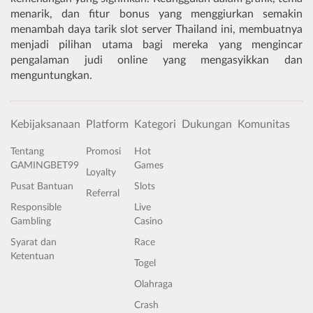
menarik, dan fitur bonus yang menggiurkan semakin
menambah daya tarik slot server Thailand ini, membuatnya
menjadi pilihan utama bagi mereka yang mengincar
pengalaman judi online yang mengasyikkan dan
menguntungkan.
Kebijaksanaan
Platform
Kategori
Dukungan
Komunitas
Tentang
Promosi
Hot
GAMINGBET99
Games
Loyalty
Pusat Bantuan
Slots
Referral
Responsible
Live
Gambling
Casino
Syarat dan
Race
Ketentuan
Togel
Olahraga
Crash