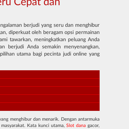
eru Cepat dan
pengalaman berjudi yang seru dan menghibur
n, diperkuat oleh beragam opsi permainan
kami tawarkan, meningkatkan peluang Anda
an berjudi Anda semakin menyenangkan,
lihan utama bagi pecinta judi online yang
 yang menghibur dan menarik. Dengan antarmuka
n masyarakat. Kata kunci utama,
Slot dana
gacor,