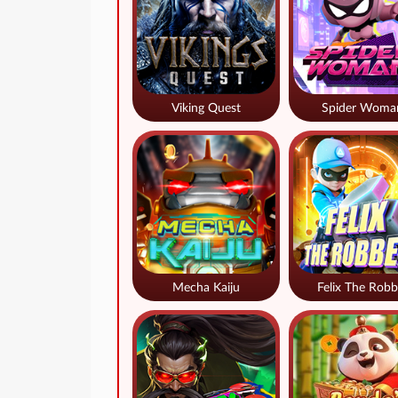
Viking Quest
Spider Woma
Mecha Kaiju
Felix The Robb