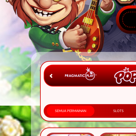
SEMUA PERMAINAN
SLOTS