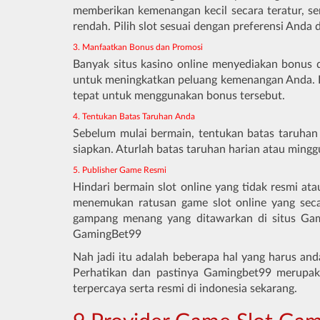
memberikan kemenangan kecil secara teratur, se
rendah. Pilih slot sesuai dengan preferensi Anda
Manfaatkan Bonus dan Promosi
Banyak situs kasino online menyediakan bonus 
untuk meningkatkan peluang kemenangan Anda. P
tepat untuk menggunakan bonus tersebut.
Tentukan Batas Taruhan Anda
Sebelum mulai bermain, tentukan batas taruhan
siapkan. Aturlah batas taruhan harian atau ming
Publisher Game Resmi
Hindari bermain slot online yang tidak resmi at
menemukan ratusan game slot online yang secar
gampang menang yang ditawarkan di situs Gami
GamingBet99
Nah jadi itu adalah beberapa hal yang harus an
Perhatikan dan pastinya Gamingbet99 merupaka
terpercaya serta resmi di indonesia sekarang.