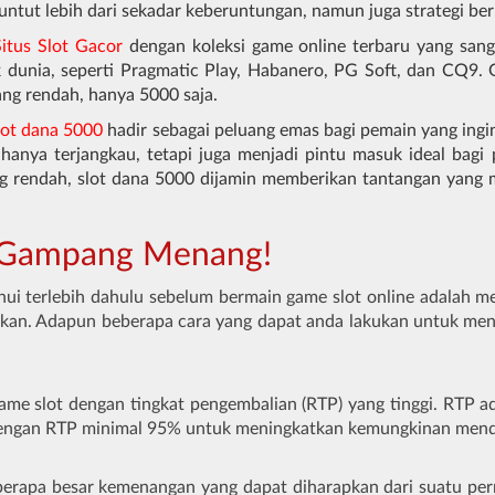
untut lebih dari sekadar keberuntungan, namun juga strategi be
Situs Slot Gacor
dengan koleksi game online terbaru yang sang
ik dunia, seperti Pragmatic Play, Habanero, PG Soft, dan CQ
ng rendah, hanya 5000 saja.
lot dana 5000
hadir sebagai peluang emas bagi pemain yang ing
anya terjangkau, tetapi juga menjadi pintu masuk ideal bagi
g rendah, slot dana 5000 dijamin memberikan tantangan yang 
t Gampang Menang!
ahui terlebih dahulu sebelum bermain game slot online adalah
gkan. Adapun beberapa cara yang dapat anda lakukan untuk me
ame slot dengan tingkat pengembalian (RTP) yang tinggi. RTP a
t dengan RTP minimal 95% untuk meningkatkan kemungkinan mend
eberapa besar kemenangan yang dapat diharapkan dari suatu per