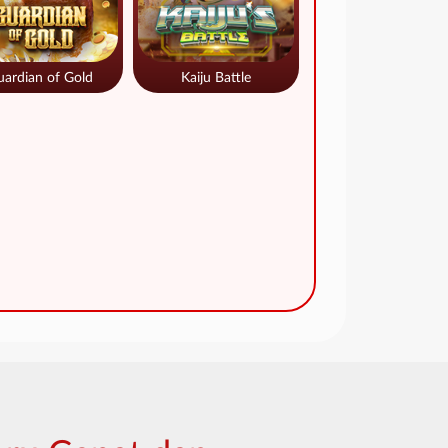
uardian of Gold
Kaiju Battle