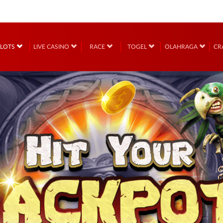
SLOTS
LIVE CASINO
RACE
TOGEL
OLAHRAGA
CR